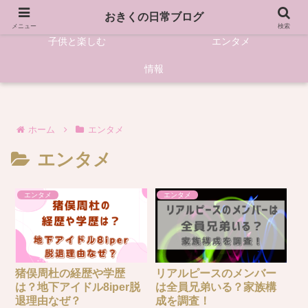
HOME
資格・仕事
おきくの日常ブログ
メニュー
検索
子供と楽しむ
エンタメ
情報
ホーム
エンタメ
エンタメ
エンタメ
エンタメ
猪俣周杜の経歴や学歴
リアルピースのメンバー
は？地下アイドル8iper脱
は全員兄弟いる？家族構
退理由なぜ？
成を調査！