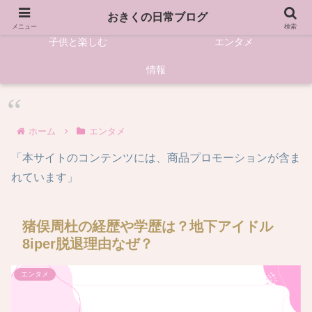
HOME
資格・仕事
おきくの日常ブログ
メニュー
検索
子供と楽しむ
エンタメ
情報
ホーム
エンタメ
「本サイトのコンテンツには、商品プロモーションが含ま
れています」
猪俣周杜の経歴や学歴は？地下アイドル
8iper脱退理由なぜ？
エンタメ